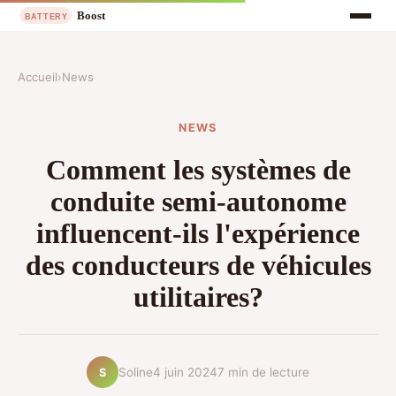
Accueil
›
News
NEWS
Comment les systèmes de
conduite semi-autonome
influencent-ils l'expérience
des conducteurs de véhicules
utilitaires?
Soline
4 juin 2024
7 min de lecture
S