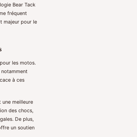
ologie Bear Tack
ème fréquent
ut majeur pour le
s
 pour les motos.
t, notamment
icace à ces
 une meilleure
tion des chocs,
gales. De plus,
ffre un soutien