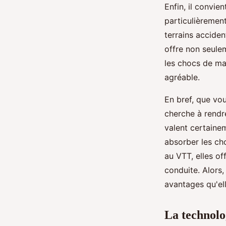
Enfin, il convi
particulièremen
terrains accide
offre non seul
les chocs de ma
agréable.
En bref, que vo
cherche à rendr
valent certainem
absorber les cho
au VTT, elles o
conduite. Alors,
avantages qu'ell
La technolo