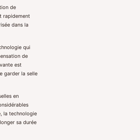
tion de
ut rapidement
risée dans la
chnologie qui
sensation de
vante est
e garder la selle
selles en
onsidérables
, la technologie
olonger sa durée