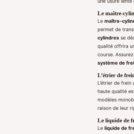
une usure lente 
Le maître-cyli
Le
maître-cylin
permet de transm
cylindres
se déc
qualité offrira 
course. Assurez
système de fre
L’étrier de frei
L’étrier de frei
haute qualité es
modèles monoblo
raison de leur r
Le liquide de f
Le
liquide de fr