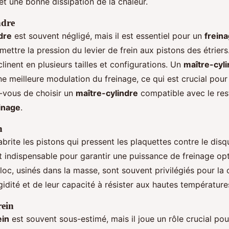
et une bonne dissipation de la chaleur.
ndre
dre
est souvent négligé, mais il est essentiel pour un
frein
ettre la pression du levier de frein aux pistons des étrier
linent en plusieurs tailles et configurations. Un
maître-cyl
une meilleure modulation du freinage, ce qui est crucial po
-vous de choisir un
maître-cylindre
compatible avec le res
inage
.
n
n abrite les pistons qui pressent les plaquettes contre le disq
t indispensable pour garantir une puissance de freinage op
c, usinés dans la masse, sont souvent privilégiés pour la 
igidité et de leur capacité à résister aux hautes température
rein
ein
est souvent sous-estimé, mais il joue un rôle crucial pou