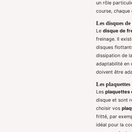
un rôle particu
course, chaque 
Les disques de 
Le
disque de fr
freinage. Il exi
disques flottan
dissipation de la
adaptabilité en
doivent être ada
Les plaquettes 
Les
plaquettes 
disque et sont r
choisir vos
plaq
fritté, par exem
idéal pour la c