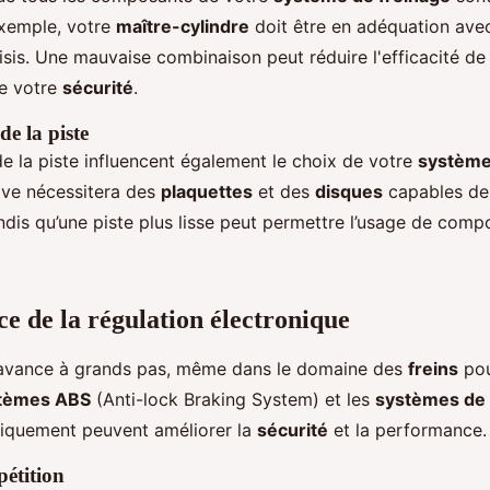
exemple, votre
maître-cylindre
doit être en adéquation avec 
sis. Une mauvaise combinaison peut réduire l'efficacité de
e votre
sécurité
.
de la piste
de la piste influencent également le choix de votre
système
ive nécessitera des
plaquettes
et des
disques
capables de 
ndis qu’une piste plus lisse peut permettre l’usage de comp
e de la régulation électronique
 avance à grands pas, même dans le domaine des
freins
pou
tèmes ABS
(Anti-lock Braking System) et les
systèmes de 
niquement peuvent améliorer la
sécurité
et la performance.
étition