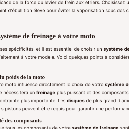
icace de la force du levier de frein aux étriers. Choisissez 
nt d'ébullition élevé pour éviter la vaporisation sous des 
système de freinage à votre moto
s spécificités, et il est essentiel de choisir un
système de
aitement à votre modèle. Voici quelques points à considérer
u poids de la moto
re moto influence directement le choix de votre
système d
e nécessitera un
freinage
plus puissant et des composants
ontrainte plus importante. Les
disques
de plus grand diamè
urs pistons peuvent être requis pour garantir une performan
té des composants
ue tous les composants de votre
système de freinage
sont