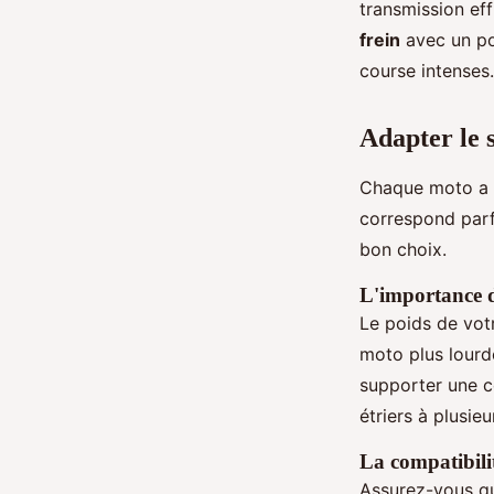
transmission eff
frein
avec un poi
course intenses.
Adapter le 
Chaque moto a se
correspond parf
bon choix.
L'importance d
Le poids de vot
moto plus lourd
supporter une c
étriers à plusie
La compatibili
Assurez-vous q