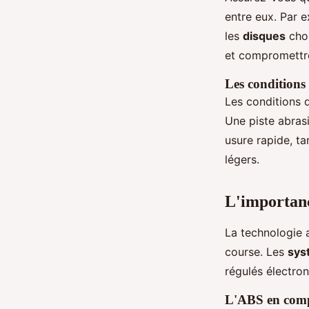
entre eux. Par 
les
disques
choi
et compromettr
Les conditions 
Les conditions 
Une piste abras
usure rapide, ta
légers.
L'importanc
La technologie
course. Les
sys
régulés électro
L'ABS en comp