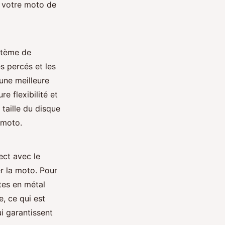
r votre moto de
ystème de
es percés et les
une meilleure
re flexibilité et
 taille du disque
 moto.
ect avec le
er la moto. Pour
tes en métal
, ce qui est
i garantissent