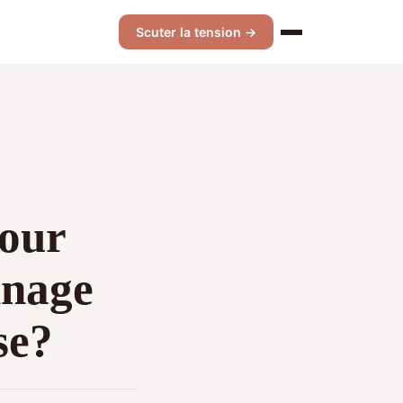
Scuter la tension →
pour
inage
se?