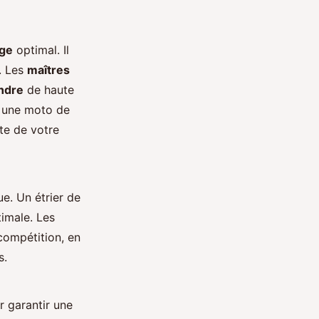
age
optimal. Il
s. Les
maîtres
indre
de haute
ur une moto de
te de votre
ue. Un étrier de
timale. Les
compétition, en
s.
r garantir une