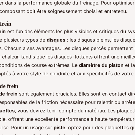
lier dans la performance globale du freinage. Pour optimise
composant doit être soigneusement choisi et entretenu.
frein
ein
est l’un des éléments les plus visibles et critiques du s
ste plusieurs types de
disques
: les disques pleins, les disqu
ts. Chacun a ses avantages. Les disques percés permettent 
 chaleur, tandis que les disques flottants offrent une meilleu
 conditions de course extrêmes. Le
diamètre du piston
et la
ptés à votre style de conduite et aux spécificités de votre
de frein
de frein
sont également cruciales. Elles sont en contact dir
esponsables de la friction nécessaire pour ralentir ou arrêt
uettes
, vous devrez tenir compte du matériau. Les plaquet
ple, offrent une excellente performance à haute température
ourse. Pour un usage sur
piste
, optez pour des plaquettes qu