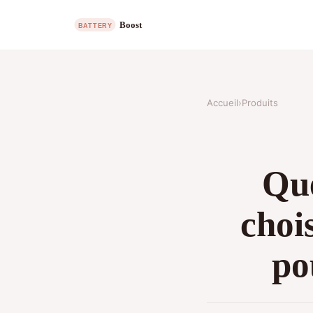
Accueil
›
Produits
Que
choi
po